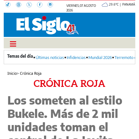
29.6°C | PANAMÁ
VIERNES, 07 AGOSTO
2026
Últimas noticias
Infidencias
Mundial 2026
Terremoto en
Inicio
>
Crónica Roja
CRÓNICA ROJA
Los someten al estilo
Bukele. Más de 2 mil
unidades toman el