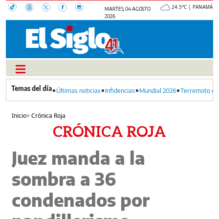
24.5°C | PANAMÁ
MARTES, 04 AGOSTO
2026
Últimas noticias
Infidencias
Mundial 2026
Terremoto en
Inicio
>
Crónica Roja
CRÓNICA ROJA
Juez manda a la
sombra a 36
condenados por