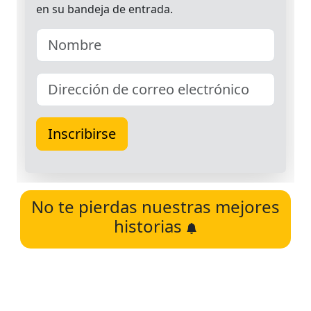
No te pierdas nuestras mejores
historias