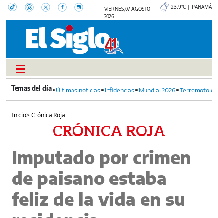
23.9°C | PANAMÁ
VIERNES, 07 AGOSTO
2026
Últimas noticias
Infidencias
Mundial 2026
Terremoto en
Inicio
>
Crónica Roja
CRÓNICA ROJA
Imputado por crimen
de paisano estaba
feliz de la vida en su