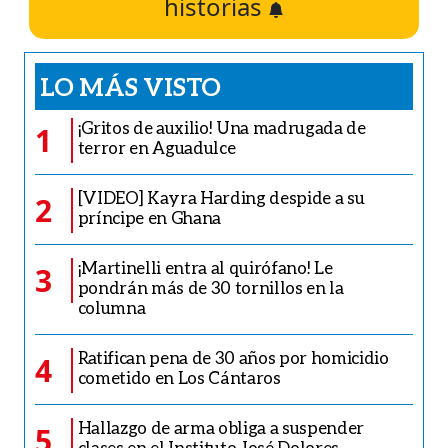
historias
LO MÁS VISTO
¡Gritos de auxilio! Una madrugada de
1
terror en Aguadulce
[VIDEO] Kayra Harding despide a su
2
príncipe en Ghana
¡Martinelli entra al quirófano! Le
3
pondrán más de 30 tornillos en la
columna
Ratifican pena de 30 años por homicidio
4
cometido en Los Cántaros
Hallazgo de arma obliga a suspender
5
clases en el Instituto José Dolores