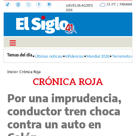
33.3°C | PANAMÁ
JUEVES, 06 AGOSTO
2026
Últimas noticias
Infidencias
Mundial 2026
Terremoto en
Inicio
>
Crónica Roja
CRÓNICA ROJA
Por una imprudencia,
conductor tren choca
contra un auto en