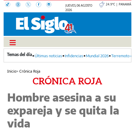
24.9°C | PANAMÁ
JUEVES, 06 AGOSTO
2026
Últimas noticias
Infidencias
Mundial 2026
Terremoto en
Inicio
>
Crónica Roja
CRÓNICA ROJA
Hombre asesina a su
expareja y se quita la
vida