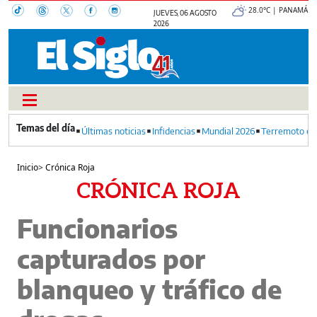
28.0°C | PANAMÁ
JUEVES, 06 AGOSTO
2026
Últimas noticias
Infidencias
Mundial 2026
Terremoto en
Inicio
>
Crónica Roja
CRÓNICA ROJA
Funcionarios
capturados por
blanqueo y tráfico de