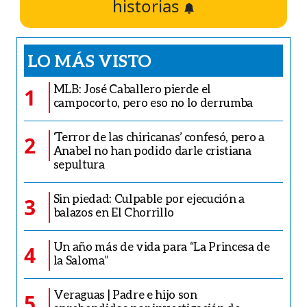
historias
LO MÁS VISTO
MLB: José Caballero pierde el
1
campocorto, pero eso no lo derrumba
‘Terror de las chiricanas’ confesó, pero a
2
Anabel no han podido darle cristiana
sepultura
Sin piedad: Culpable por ejecución a
3
balazos en El Chorrillo
Un año más de vida para “La Princesa de
4
la Saloma”
Veraguas | Padre e hijo son
5