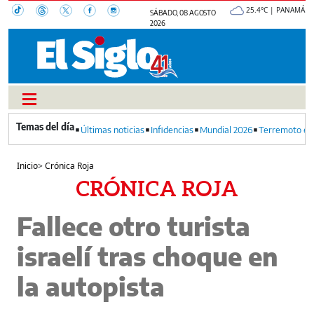
25.4°C | PANAMÁ
SÁBADO, 08 AGOSTO
2026
Últimas noticias
Infidencias
Mundial 2026
Terremoto en
Inicio
>
Crónica Roja
CRÓNICA ROJA
Fallece otro turista
israelí tras choque en
la autopista