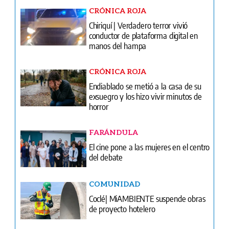
CRÓNICA ROJA
Endiablado se metió a la casa de su
exsuegro y los hizo vivir minutos de
horror
FARÁNDULA
El cine pone a las mujeres en el centro
del debate
COMUNIDAD
Coclé| MiAMBIENTE suspende obras
de proyecto hotelero
FÚTBOL
El oro ya está en casa: Panamá recibe
a sus campeones