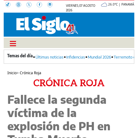
26.0°C | PANAMÁ
VIERNES, 07 AGOSTO
2026
Últimas noticias
Infidencias
Mundial 2026
Terremoto en
Inicio
>
Crónica Roja
CRÓNICA ROJA
Fallece la segunda
víctima de la
explosión de PH en