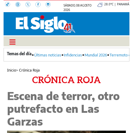
28.0°C | PANAMÁ
SÁBADO, 08 AGOSTO
2026
Últimas noticias
Infidencias
Mundial 2026
Terremoto en
Inicio
>
Crónica Roja
CRÓNICA ROJA
Escena de terror, otro
putrefacto en Las
Garzas