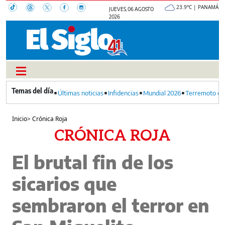
23.9°C | PANAMÁ
JUEVES, 06 AGOSTO
2026
Últimas noticias
Infidencias
Mundial 2026
Terremoto en
Inicio
>
Crónica Roja
CRÓNICA ROJA
El brutal fin de los
sicarios que
sembraron el terror en