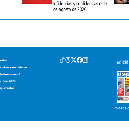
Infidencias y confidencias del 7
de agosto de 2026
entas
Edici
erminos y condiciones
Quiénes somos?
arifario GESE
uplementos
Portada d