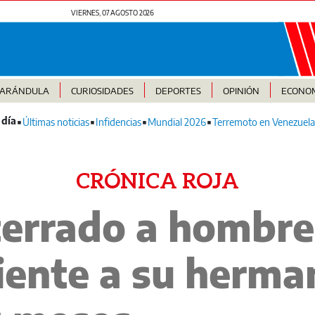
VIERNES, 07 AGOSTO 2026
FARÁNDULA
CURIOSIDADES
DEPORTES
OPINIÓN
ECONO
Últimas noticias
Infidencias
Mundial 2026
Terremoto en Venezuela
CRÓNICA ROJA
cerrado a hombre
liente a su herma