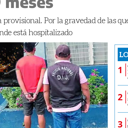
9 meses
 provisional. Por la gravedad de las q
nde está hospitalizado
LO
1
2
3