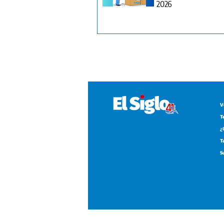
2026
V
T
¿
T
S