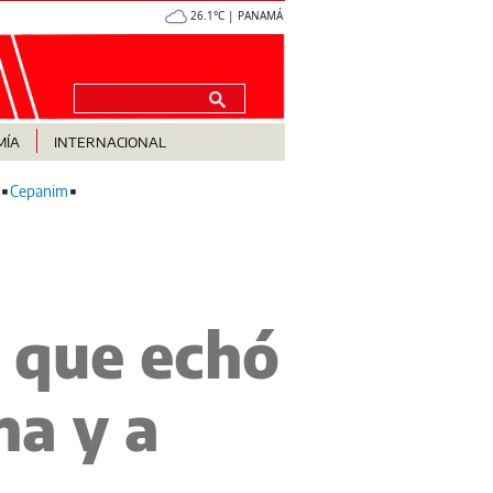
26.1°C | PANAMÁ
MÍA
INTERNACIONAL
Cepanim
 que echó
na y a