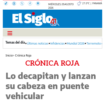
27.0°C | PANAMÁ
MIÉRCOLES, 05 AGOSTO
2026
Últimas noticias
Infidencias
Mundial 2026
Terremoto en
Inicio
>
Crónica Roja
CRÓNICA ROJA
Lo decapitan y lanzan
su cabeza en puente
vehicular