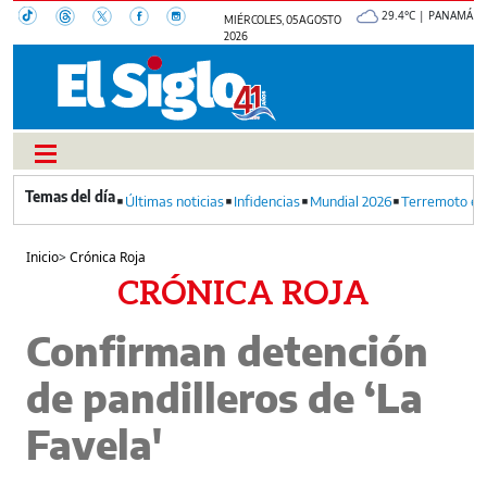
29.4°C | PANAMÁ
MIÉRCOLES, 05 AGOSTO
2026
Últimas noticias
Infidencias
Mundial 2026
Terremoto en
Inicio
>
Crónica Roja
CRÓNICA ROJA
Confirman detención
de pandilleros de ‘La
Favela'