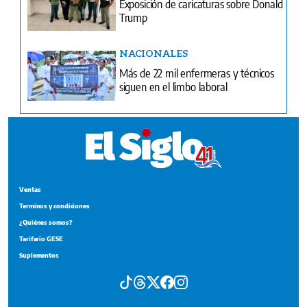
Exposición de caricaturas sobre Donald
Trump
NACIONALES
Más de 22 mil enfermeras y técnicos
siguen en el limbo laboral
Ventas
Terminos y condiciones
¿Quiénes somos?
Tarifario GESE
Suplementos