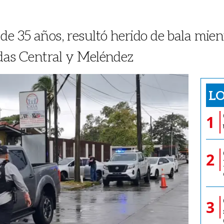
de 35 años, resultó herido de bala mien
nidas Central y Meléndez
LO
1
2
3