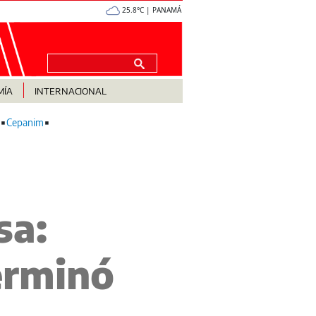
25.8°C | PANAMÁ
MÍA
INTERNACIONAL
Cepanim
sa:
erminó