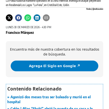
La Policía Nacional mantiene operativos en la zona mientras investiga el ataque perpetrado
en Residencial Los Lagos “La Feria”, en Cristóbal Este, Colón.
Redes / @noticiacolon
LUNES 30 DE MARZO DE 2026 - 4:30 PM
Francisco Márquez
Encuentra más de nuestra cobertura en los resultados
de búsqueda.
Agrega El Siglo en Google ↗️
Agonizó dos meses tras ser baleado y murió en el
hospital
Colón | Alias “Shaki” abrió la puerta de su casa y lo