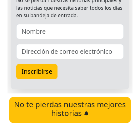
No te pierdas nuestras mejores
historias