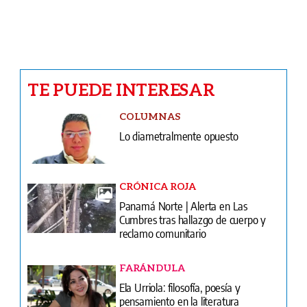
TE PUEDE INTERESAR
COLUMNAS
Lo diametralmente opuesto
CRÓNICA ROJA
Panamá Norte | Alerta en Las
Cumbres tras hallazgo de cuerpo y
reclamo comunitario
FARÁNDULA
Ela Urriola: filosofía, poesía y
pensamiento en la literatura
panameña contemporánea
CARICATURAS
Caricatura del 7 de agosto de 2026