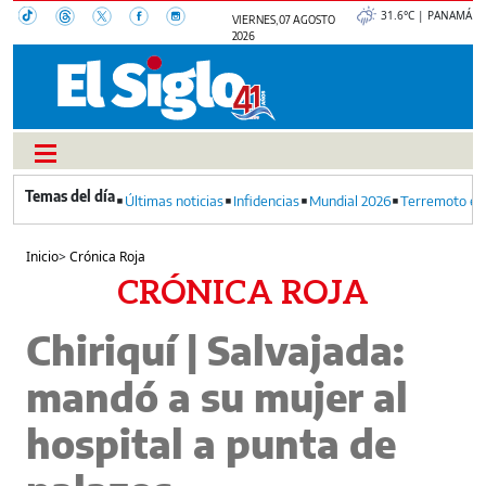
31.6°C | PANAMÁ
VIERNES, 07 AGOSTO
2026
Últimas noticias
Infidencias
Mundial 2026
Terremoto en
Inicio
>
Crónica Roja
CRÓNICA ROJA
Chiriquí | Salvajada:
mandó a su mujer al
hospital a punta de