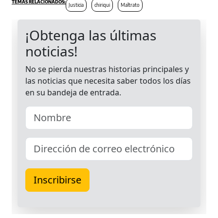
Justicia
chiriqui
Maltrato