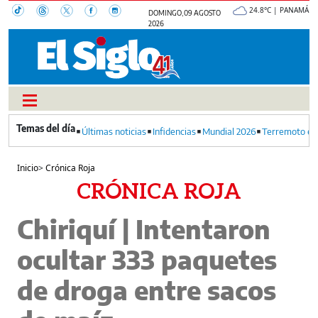
24.8°C | PANAMÁ
DOMINGO, 09 AGOSTO
2026
Últimas noticias
Infidencias
Mundial 2026
Terremoto en
Inicio
>
Crónica Roja
CRÓNICA ROJA
Chiriquí | Intentaron
ocultar 333 paquetes
de droga entre sacos