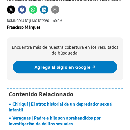
Dos h
Las autoridades localizaron 333 paquetes de presunta droga ocultos en 17 sacos durante la
inspección de un camión que se dirigía hacia Chiriquí.
Cedida / PN
DOMINGO 14 DE JUNIO DE 2026 - 1:40 PM
Francisco Márquez
Encuentra más de nuestra cobertura en los resultados
de búsqueda.
Agrega El Siglo en Google ↗️
Chiriquí | El atroz historial de un depredador sexual
infantil
Veraguas | Padre e hijo son aprehendidos por
investigación de delitos sexuales