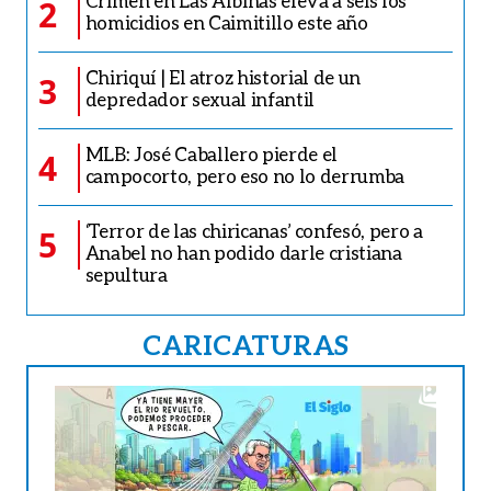
Crimen en Las Albinas eleva a seis los
2
homicidios en Caimitillo este año
Chiriquí | El atroz historial de un
3
depredador sexual infantil
MLB: José Caballero pierde el
4
campocorto, pero eso no lo derrumba
‘Terror de las chiricanas’ confesó, pero a
5
Anabel no han podido darle cristiana
sepultura
CARICATURAS