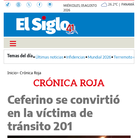
26.2°C | PANAMÁ
MIÉRCOLES, 05 AGOSTO
2026
Últimas noticias
Infidencias
Mundial 2026
Terremoto en
Inicio
>
Crónica Roja
CRÓNICA ROJA
Ceferino se convirtió
en la víctima de
tránsito 201