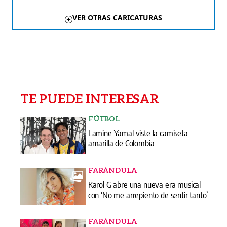
VER OTRAS CARICATURAS
TE PUEDE INTERESAR
FÚTBOL
Lamine Yamal viste la camiseta
amarilla de Colombia
FARÁNDULA
Karol G abre una nueva era musical
con ‘No me arrepiento de sentir tanto’
FARÁNDULA
Boza y Alejandra Lindo disfrutan su
romance a la vista de todos.
CRÓNICA ROJA