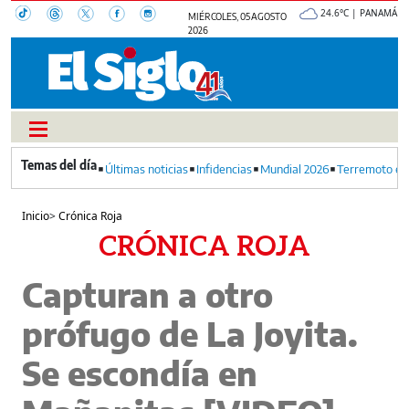
24.6°C | PANAMÁ
MIÉRCOLES, 05 AGOSTO
2026
Últimas noticias
Infidencias
Mundial 2026
Terremoto en
Inicio
>
Crónica Roja
CRÓNICA ROJA
Capturan a otro
prófugo de La Joyita.
Se escondía en