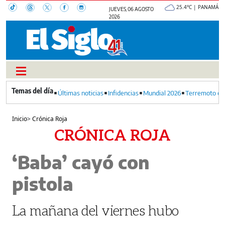
25.4°C | PANAMÁ
JUEVES, 06 AGOSTO
2026
Últimas noticias
Infidencias
Mundial 2026
Terremoto en
Inicio
>
Crónica Roja
CRÓNICA ROJA
‘Baba’ cayó con
pistola
La mañana del viernes hubo