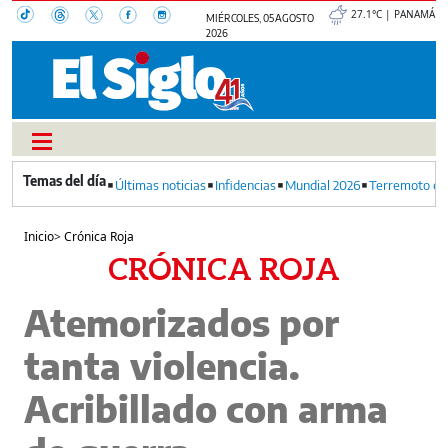
27.1°C | PANAMÁ
MIÉRCOLES, 05 AGOSTO
2026
Últimas noticias
Infidencias
Mundial 2026
Terremoto en
Inicio
>
Crónica Roja
CRÓNICA ROJA
Atemorizados por
tanta violencia.
Acribillado con arma