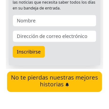
No te pierdas nuestras mejores
historias