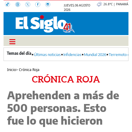
26.8°C | PANAMÁ
JUEVES, 06 AGOSTO
2026
Últimas noticias
Infidencias
Mundial 2026
Terremoto en
Inicio
>
Crónica Roja
CRÓNICA ROJA
Aprehenden a más de
500 personas. Esto
fue lo que hicieron