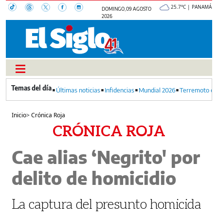
25.7°C | PANAMÁ
DOMINGO, 09 AGOSTO
2026
Últimas noticias
Infidencias
Mundial 2026
Terremoto en
Inicio
>
Crónica Roja
CRÓNICA ROJA
Cae alias ‘Negrito' por
delito de homicidio
La captura del presunto homicida