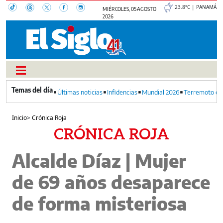
23.8°C | PANAMÁ
MIÉRCOLES, 05 AGOSTO
2026
Últimas noticias
Infidencias
Mundial 2026
Terremoto en
Inicio
>
Crónica Roja
CRÓNICA ROJA
Alcalde Díaz | Mujer
de 69 años desaparece
de forma misteriosa