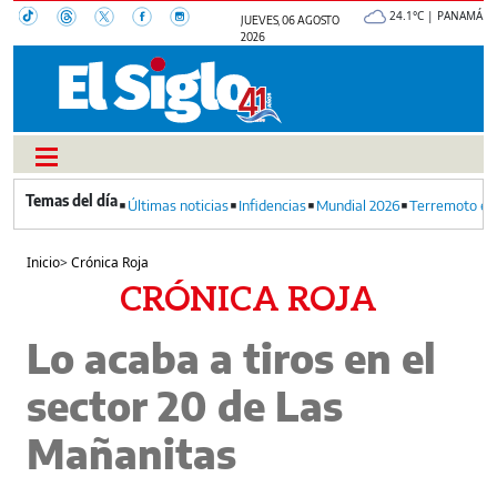
24.1°C | PANAMÁ
JUEVES, 06 AGOSTO
2026
Últimas noticias
Infidencias
Mundial 2026
Terremoto en
Inicio
>
Crónica Roja
CRÓNICA ROJA
Lo acaba a tiros en el
sector 20 de Las
Mañanitas