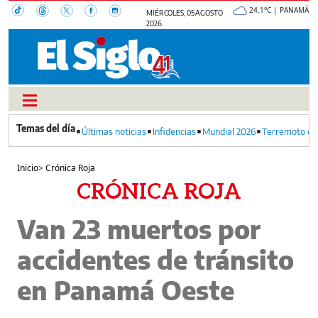
24.1°C | PANAMÁ
MIÉRCOLES, 05 AGOSTO
2026
Últimas noticias
Infidencias
Mundial 2026
Terremoto en
Inicio
>
Crónica Roja
CRÓNICA ROJA
Van 23 muertos por
accidentes de tránsito
en Panamá Oeste