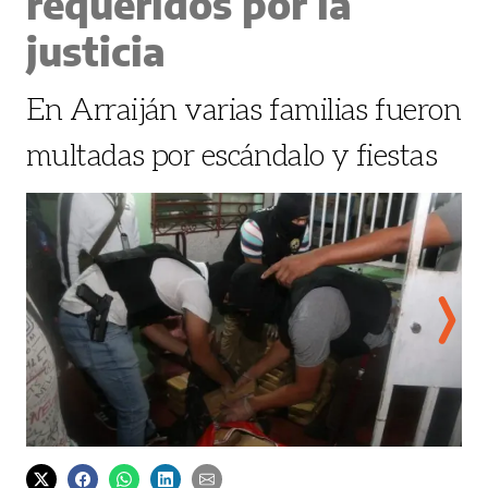
requeridos por la
justicia
En Arraiján varias familias fueron
multadas por escándalo y fiestas
La droga tenía la bandera de Colombia.
Sesen