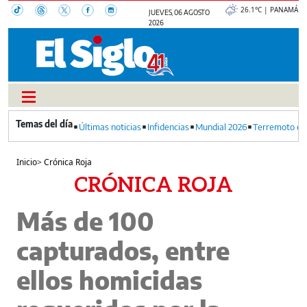
26.1°C | PANAMÁ
JUEVES, 06 AGOSTO
2026
Últimas noticias
Infidencias
Mundial 2026
Terremoto en
Inicio
>
Crónica Roja
CRÓNICA ROJA
Más de 100
capturados, entre
ellos homicidas