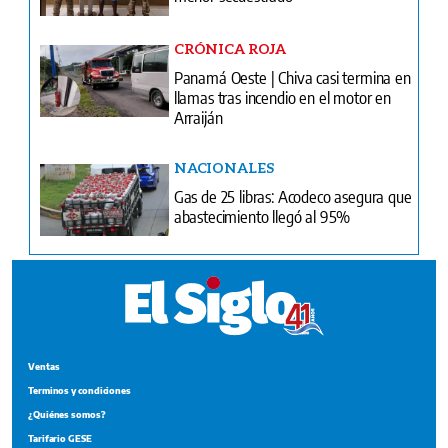
CRÓNICA ROJA
Panamá Oeste | Chiva casi termina en
llamas tras incendio en el motor en
Arraiján
NACIONALES
Gas de 25 libras: Acodeco asegura que
abastecimiento llegó al 95%
Ventas
Terminos y condiciones
¿Quiénes somos?
Tarifario GESE