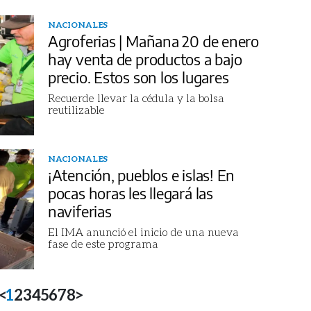
NACIONALES
Agroferias | Mañana 20 de enero
hay venta de productos a bajo
precio. Estos son los lugares
Recuerde llevar la cédula y la bolsa
reutilizable
NACIONALES
¡Atención, pueblos e islas! En
pocas horas les llegará las
naviferias
El IMA anunció el inicio de una nueva
fase de este programa
<
1
2
3
4
5
6
7
8
>