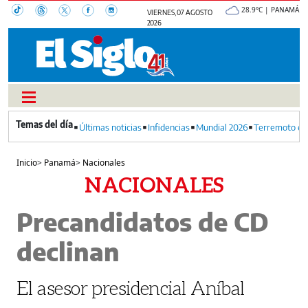
28.9°C | PANAMÁ
VIERNES, 07 AGOSTO
2026
Últimas noticias
Infidencias
Mundial 2026
Terremoto en
Inicio
>
Panamá
>
Nacionales
NACIONALES
Precandidatos de CD
declinan
El asesor presidencial Aníbal