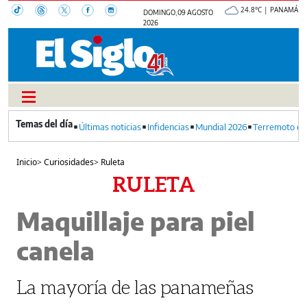
24.8°C | PANAMÁ
DOMINGO, 09 AGOSTO
2026
Últimas noticias
Infidencias
Mundial 2026
Terremoto en
Inicio
>
Curiosidades
>
Ruleta
RULETA
Maquillaje para piel
canela
La mayoría de las panameñas